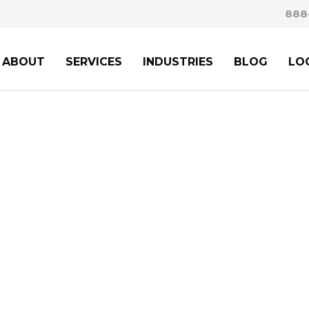
888
ABOUT
SERVICES
INDUSTRIES
BLOG
LO
 FOCUS. :
CONTACT W