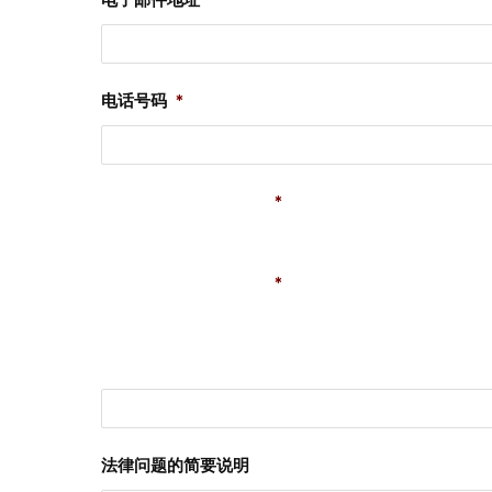
电话号码
*
选择离您最近的办公室
*
您是怎么知道我们的？
*
如果您被推荐给我们，请告诉我们此人或组织的名称
法律问题的简要说明