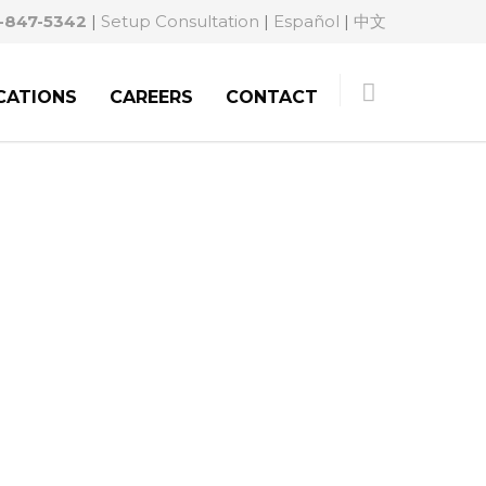
-847-5342
|
Setup Consultation
|
Español
|
中文
CATIONS
CAREERS
CONTACT
ILNER & O’REILLY.