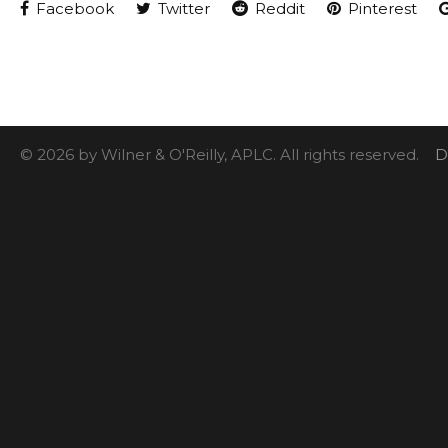
Facebook
Twitter
Reddit
Pinterest
© 2026 by Wilner & O'Reilly, APLC. All rights reserved.
D